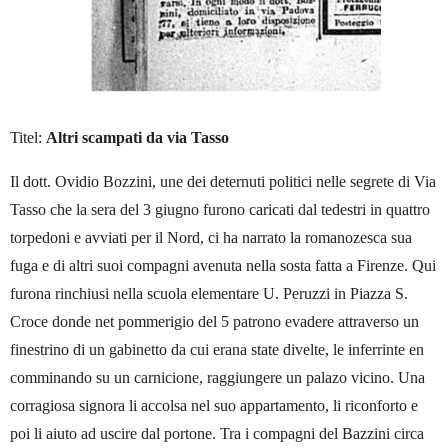
Titel:
Altri scampati da via Tasso
Il dott. Ovidio Bozzini, une dei deternuti politici nelle segrete di Via
Tasso che la sera del 3 giugno furono caricati dal tedestri in quattro
torpedoni e avviati per il Nord, ci ha narrato la romanozesca sua
fuga e di altri suoi compagni avenuta nella sosta fatta a Firenze. Qui
furona rinchiusi nella scuola elementare U. Peruzzi in Piazza S.
Croce donde net pommerigio del 5 patrono evadere attraverso un
finestrino di un gabinetto da cui erana state divelte, le inferrinte en
comminando su un carnicione, raggiungere un palazo vicino. Una
corragiosa signora li accolsa nel suo appartamento, li riconforto e
poi li aiuto ad uscire dal portone. Tra i compagni del Bazzini circa