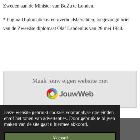
Zweden aan de Minister van BuZa te Londen.
* Pagina Diplomatieke- en overheidsberichten, toegevoegd brief
van de Zweedse diplomaat Olaf Landenius van 29 mei 1944.
Maak jouw eigen website met
JouwWeb
Deze website gebruikt cookies voor analyse-doeleinden
en/of het tonen van advertenties. Door gebruik te blijven
maken van de site gaat u hiermee akkoord.
© 2015 - 2026 Anselmus-musters
Powered by
JouwWeb
Akkoord