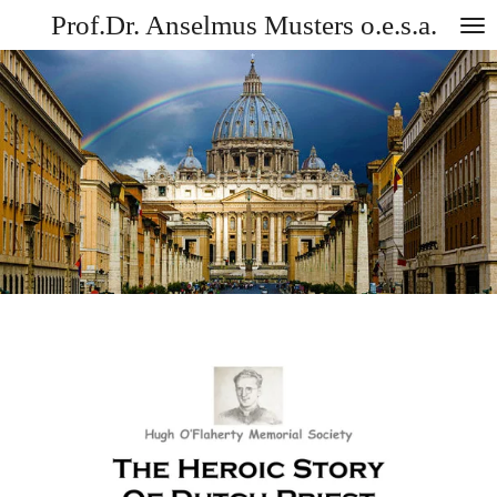
Prof.Dr. Anselmus Musters o.e.s.a.
Ga
direct
naar
de
hoofdinhoud